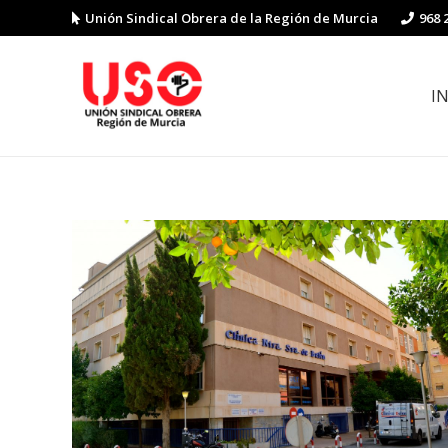
Unión Sindical Obrera de la Región de Murcia
968 
I
Preguntas y respuestas sobre la reforma laboral
Guía de Prevención de Riesgos La