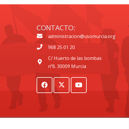
CONTACTO:
administracion@usomurcia.org
968 25 01 20
C/ Huerto de las bombas
nº6. 30009 Murcia