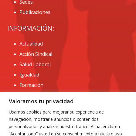
Sedes
Publicaciones
INFORMACIÓN:
Actualidad
Acción Sindical
Salud Laboral
Igualdad
Formación
CONTACTO:
Valoramos tu privacidad
administracion@usomurcia.org
Usamos cookies para mejorar su experiencia de
navegación, mostrarle anuncios o contenidos
968 25 01 20
personalizados y analizar nuestro tráfico. Al hacer clic en
C/ Huerto de las bombas nº6. 30009 Murcia
“Aceptar todo” usted da su consentimiento a nuestro uso