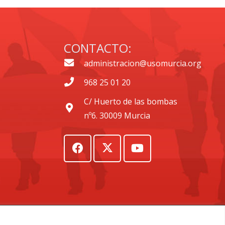
CONTACTO:
administracion@usomurcia.org
968 25 01 20
C/ Huerto de las bombas
nº6. 30009 Murcia