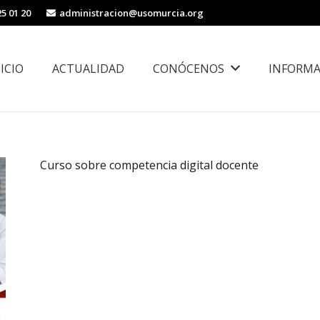
25 01 20
administracion@usomurcia.org
NICIO
ACTUALIDAD
CONÓCENOS
INFORMA
borales
Área de Igualdad, Juventud e Inmigración
Curso sobre competencia digital docente