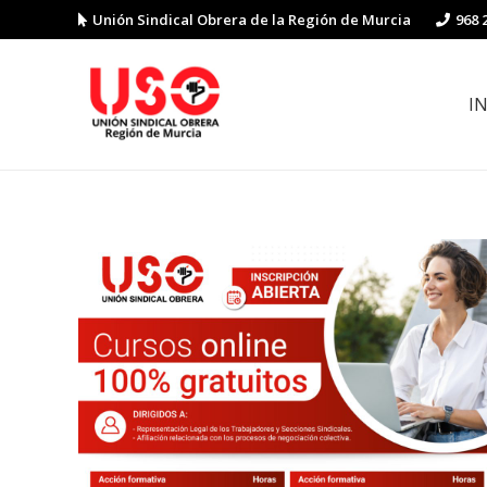
Unión Sindical Obrera de la Región de Murcia
968 
I
Preguntas y respuestas sobre la reforma laboral
Guía de Prevención de Riesgos La