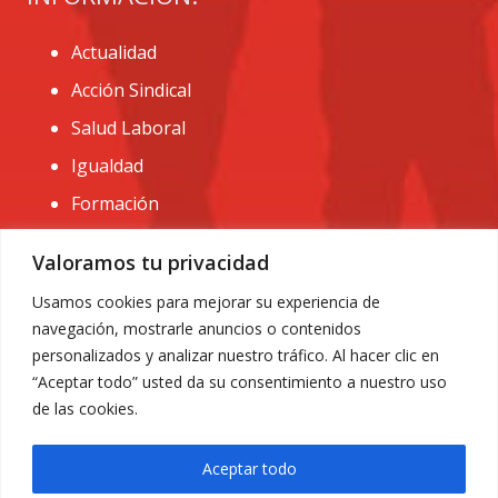
Actualidad
Acción Sindical
Salud Laboral
Igualdad
Formación
CONTACTO:
Valoramos tu privacidad
administracion@usomurcia.org
Usamos cookies para mejorar su experiencia de
navegación, mostrarle anuncios o contenidos
968 25 01 20
personalizados y analizar nuestro tráfico. Al hacer clic en
C/ Huerto de las bombas nº6. 30009 Murcia
“Aceptar todo” usted da su consentimiento a nuestro uso
de las cookies.
Aceptar todo