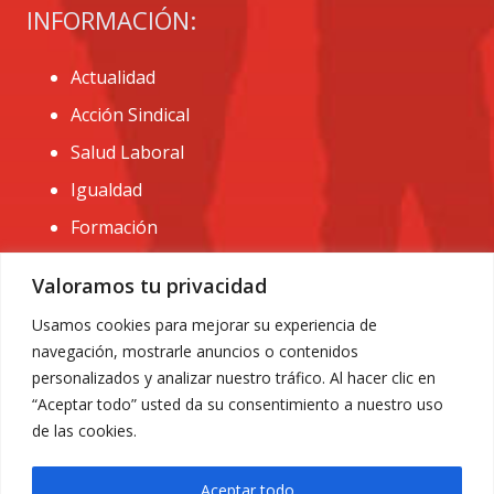
INFORMACIÓN:
Actualidad
Acción Sindical
Salud Laboral
Igualdad
Formación
CONTACTO:
Valoramos tu privacidad
administracion@usomurcia.org
Usamos cookies para mejorar su experiencia de
navegación, mostrarle anuncios o contenidos
968 25 01 20
personalizados y analizar nuestro tráfico. Al hacer clic en
C/ Huerto de las bombas nº6. 30009 Murcia
“Aceptar todo” usted da su consentimiento a nuestro uso
de las cookies.
Aceptar todo