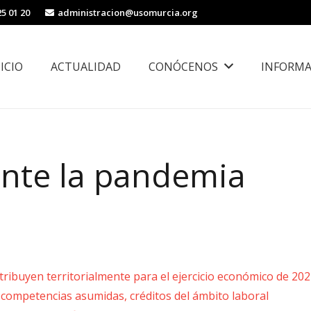
25 01 20
administracion@usomurcia.org
NICIO
ACTUALIDAD
CONÓCENOS
INFORMA
borales
Área de Igualdad, Juventud e Inmigración
ante la pandemia
ribuyen territorialmente para el ejercicio económico de 202
competencias asumidas, créditos del ámbito laboral