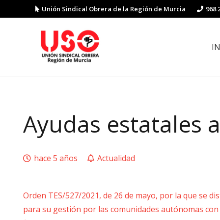
Unión Sindical Obrera de la Región de Murcia
968 
I
Preguntas y respuestas sobre la reforma laboral
Guía de Prevención de Riesgos La
Ayudas estatales 
hace 5 años
Actualidad
Orden TES/527/2021, de 26 de mayo, por la que se dist
para su gestión por las comunidades autónomas con 