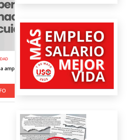
SALUD LABORAL
Procedimiento práctico ante alerta n
roja por calor
+ INFO