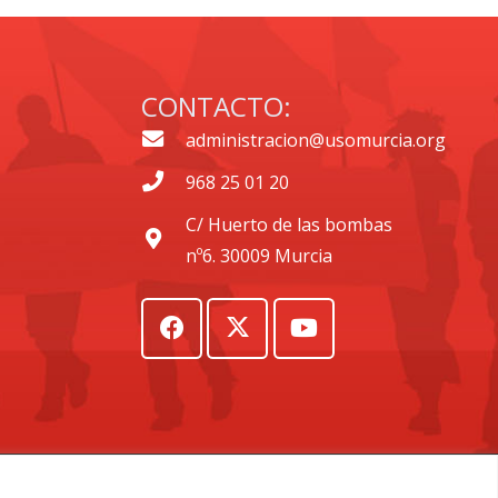
CONTACTO:
administracion@usomurcia.org
968 25 01 20
C/ Huerto de las bombas
nº6. 30009 Murcia