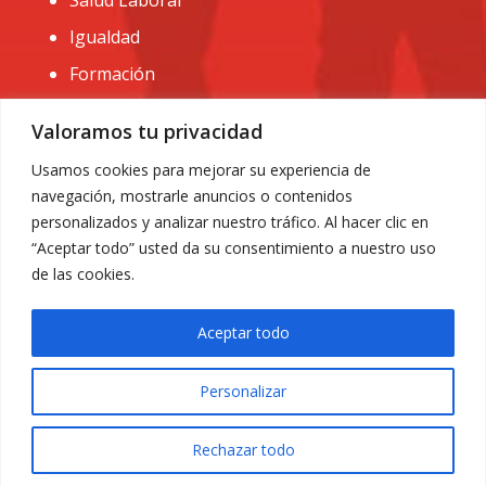
Igualdad
Formación
CONTACTO:
Valoramos tu privacidad
administracion@usomurcia.org
Usamos cookies para mejorar su experiencia de
navegación, mostrarle anuncios o contenidos
968 25 01 20
personalizados y analizar nuestro tráfico. Al hacer clic en
C/ Huerto de las bombas nº6. 30009 Murcia
“Aceptar todo” usted da su consentimiento a nuestro uso
de las cookies.
Aceptar todo
Personalizar
Aviso Legal
|
Privacidad
|
Política de Cookies
© 2018 Todos los derechos reservados. Diseño web
Rechazar todo
ACRILONIA