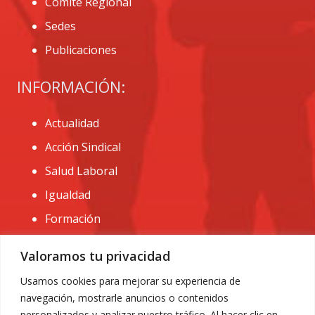
Comité Regional
Sedes
Publicaciones
INFORMACIÓN:
Actualidad
Acción Sindical
Salud Laboral
Igualdad
Formación
CONTACTO:
Valoramos tu privacidad
administracion@usomurcia.org
Usamos cookies para mejorar su experiencia de
navegación, mostrarle anuncios o contenidos
968 25 01 20
personalizados y analizar nuestro tráfico. Al hacer clic en