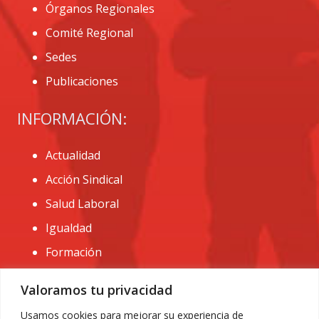
Órganos Regionales
Comité Regional
Sedes
Publicaciones
INFORMACIÓN:
Actualidad
Acción Sindical
Salud Laboral
Igualdad
Formación
CONTACTO:
Valoramos tu privacidad
administracion@usomurcia.org
Usamos cookies para mejorar su experiencia de