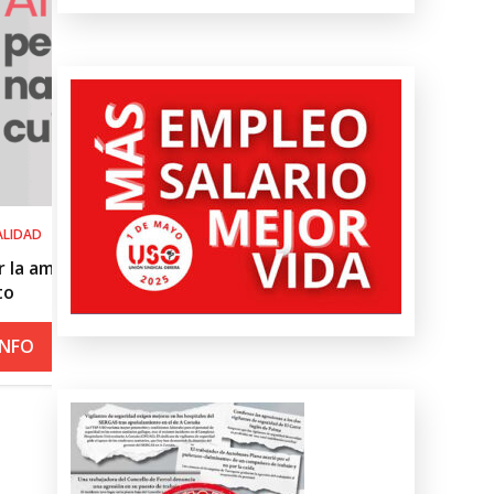
SALUD LABORAL
el
Procedimiento práctico ante alerta 
roja por calor
+ INFO