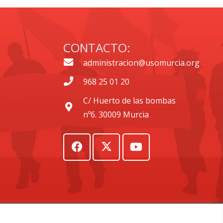
CONTACTO:
administracion@usomurcia.org
968 25 01 20
C/ Huerto de las bombas
nº6. 30009 Murcia