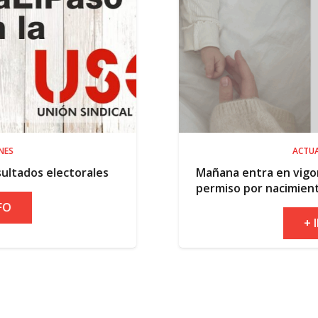
ACTUALIDAD
ales
Mañana entra en vigor la ampliación d
permiso por nacimiento
+ INFO