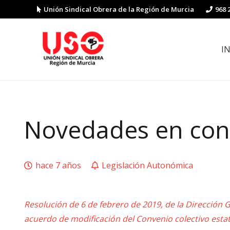
Unión Sindical Obrera de la Región de Murcia
968 
I
Preguntas y respuestas sobre la reforma laboral
Guía de Prevención de Riesgos La
Novedades en conv
hace 7 años
Legislación Autonómica
Resolución de 6 de febrero de 2019, de la Dirección Ge
acuerdo de modificación del Convenio colectivo estata