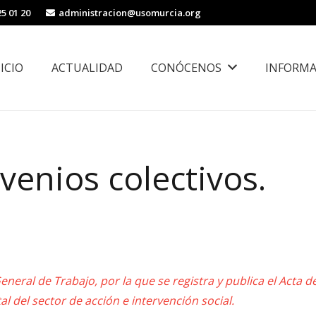
25 01 20
administracion@usomurcia.org
NICIO
ACTUALIDAD
CONÓCENOS
INFORMA
borales
Área de Igualdad, Juventud e Inmigración
enios colectivos.
neral de Trabajo, por la que se registra y publica el Acta de
l del sector de acción e intervención social.