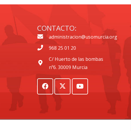
CONTACTO:
administracion@usomurcia.org
968 25 01 20
C/ Huerto de las bombas
nº6. 30009 Murcia