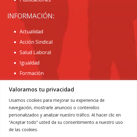
INFORMACIÓN:
Actualidad
Acción Sindical
Salud Laboral
Igualdad
Formación
CONTACTO:
Valoramos tu privacidad
administracion@usomurcia.org
Usamos cookies para mejorar su experiencia de
navegación, mostrarle anuncios o contenidos
968 25 01 20
personalizados y analizar nuestro tráfico. Al hacer clic en
C/ Huerto de las bombas nº6. 30009 Murcia
“Aceptar todo” usted da su consentimiento a nuestro uso
de las cookies.