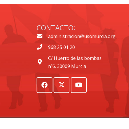
CONTACTO:
administracion@usomurcia.org
968 25 01 20
C/ Huerto de las bombas
nº6. 30009 Murcia