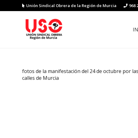
Unión Sindical Obrera de la Región de Murcia
968 
I
Preguntas y respuestas sobre la reforma laboral
Guía de Prevención de Riesgos La
fotos de la manifestación del 24 de octubre por la
calles de Murcia