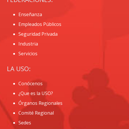
Enseñanza
Empleados Públicos
Seguridad Privada
Industria
Servicios
LA USO:
Conócenos
¿Que es la USO?
Órganos Regionales
Comité Regional
Sedes