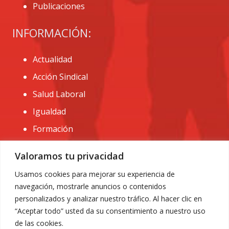
Publicaciones
INFORMACIÓN:
Actualidad
Acción Sindical
Salud Laboral
Igualdad
Formación
CONTACTO:
Valoramos tu privacidad
administracion@usomurcia.org
Usamos cookies para mejorar su experiencia de
navegación, mostrarle anuncios o contenidos
968 25 01 20
personalizados y analizar nuestro tráfico. Al hacer clic en
C/ Huerto de las bombas nº6. 30009 Murcia
“Aceptar todo” usted da su consentimiento a nuestro uso
de las cookies.