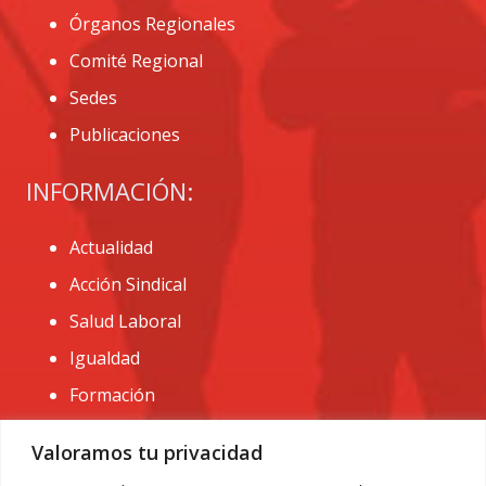
Órganos Regionales
Comité Regional
Sedes
Publicaciones
INFORMACIÓN:
Actualidad
Acción Sindical
Salud Laboral
Igualdad
Formación
CONTACTO:
Valoramos tu privacidad
administracion@usomurcia.org