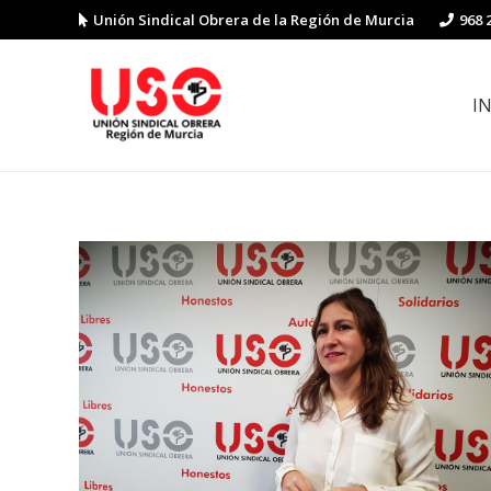
Unión Sindical Obrera de la Región de Murcia
968 
I
Preguntas y respuestas sobre la reforma laboral
Guía de Prevención de Riesgos La