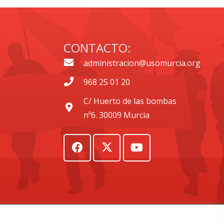
CONTACTO:
administracion@usomurcia.org
968 25 01 20
C/ Huerto de las bombas
nº6. 30009 Murcia