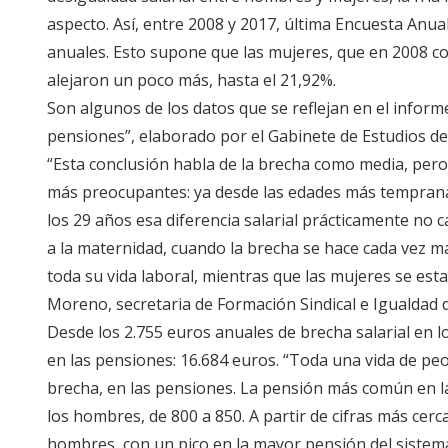
aspecto. Así, entre 2008 y 2017, última Encuesta Anual
anuales. Esto supone que las mujeres, que en 2008 
alejaron un poco más, hasta el 21,92%.
Son algunos de los datos que se reflejan en el informe
pensiones”, elaborado por el Gabinete de Estudios de 
“Esta conclusión habla de la brecha como media, pe
más preocupantes: ya desde las edades más temprana
los 29 años esa diferencia salarial prácticamente no 
a la maternidad, cuando la brecha se hace cada vez ma
toda su vida laboral, mientras que las mujeres se es
Moreno, secretaria de Formación Sindical e Igualdad 
Desde los 2.755 euros anuales de brecha salarial en los
en las pensiones: 16.684 euros. “Toda una vida de peo
brecha, en las pensiones. La pensión más común en la
los hombres, de 800 a 850. A partir de cifras más ce
hombres, con un pico en la mayor pensión del sistem