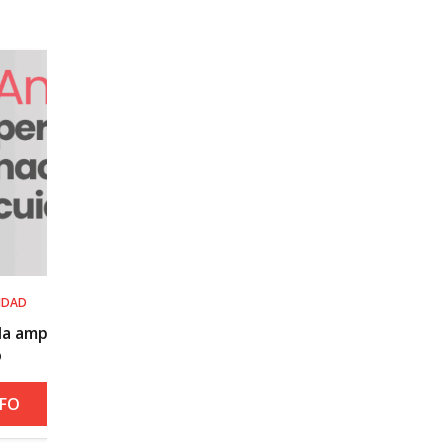
SALUD LABORAL
Procedimiento práctico ante alerta naranja o
roja por calor
+ INFO