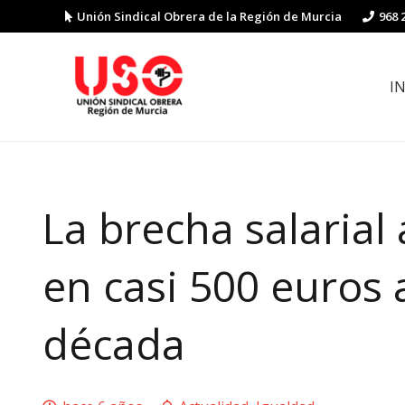
Unión Sindical Obrera de la Región de Murcia
968 
I
Preguntas y respuestas sobre la reforma laboral
Guía de Prevención de Riesgos La
La brecha salaria
en casi 500 euros 
década