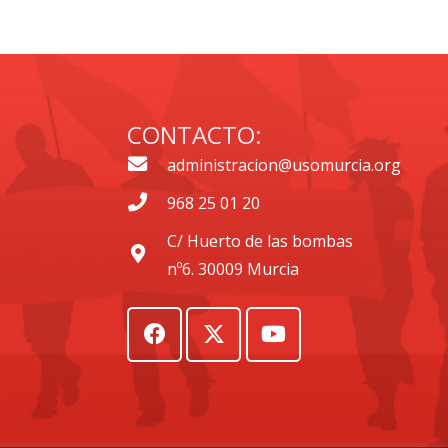
CONTACTO:
administracion@usomurcia.org
968 25 01 20
C/ Huerto de las bombas
nº6. 30009 Murcia