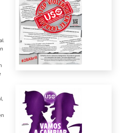
l.
ún
n
e
l,
en