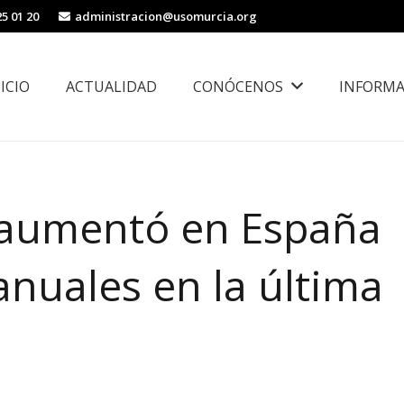
25 01 20
administracion@usomurcia.org
NICIO
ACTUALIDAD
CONÓCENOS
INFORMA
borales
Área de Igualdad, Juventud e Inmigración
l aumentó en España
anuales en la última