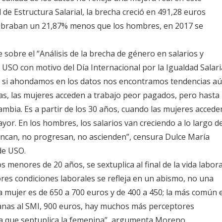
 de Estructura Salarial, la brecha creció en 491,28 euros
cobraban un 21,87% menos que los hombres, en 2017 se
 sobre el “Análisis de la brecha de género en salarios y
USO con motivo del Día Internacional por la Igualdad Salaria
ro si ahondamos en los datos nos encontramos tendencias a
s, las mujeres acceden a trabajo peor pagados, pero hasta
cambia. Es a partir de los 30 años, cuando las mujeres accede
yor. En los hombres, los salarios van creciendo a lo largo d
tancan, no progresan, no ascienden”, censura Dulce María
de USO.
 menores de 20 años, se sextuplica al final de la vida labora
res condiciones laborales se refleja en un abismo, no una
 mujer es de 650 a 700 euros y de 400 a 450; la más común 
rcanas al SMI, 900 euros, hay muchos más perceptores
a que septuplica la femenina”, argumenta Moreno.