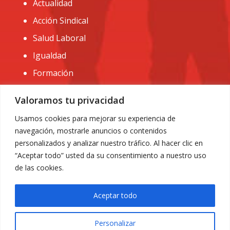
Actualidad
Acción Sindical
Salud Laboral
Igualdad
Formación
CONTACTO:
Valoramos tu privacidad
administracion@usomurcia.org
Usamos cookies para mejorar su experiencia de
navegación, mostrarle anuncios o contenidos
968 25 01 20
personalizados y analizar nuestro tráfico. Al hacer clic en
C/ Huerto de las bombas nº6. 30009 Murcia
“Aceptar todo” usted da su consentimiento a nuestro uso
de las cookies.
Aceptar todo
Personalizar
Aviso Legal
|
Privacidad
|
Política de Cookies