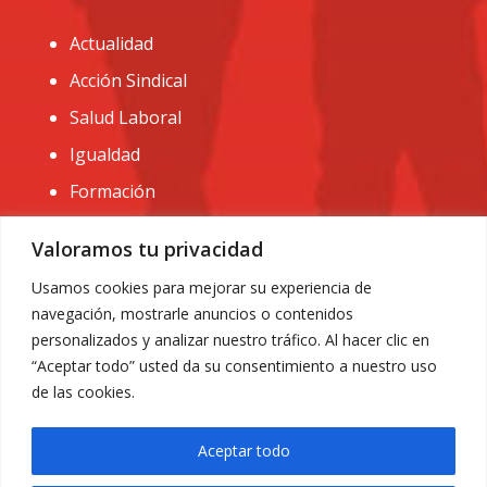
Actualidad
Acción Sindical
Salud Laboral
Igualdad
Formación
CONTACTO:
Valoramos tu privacidad
administracion@usomurcia.org
Usamos cookies para mejorar su experiencia de
navegación, mostrarle anuncios o contenidos
968 25 01 20
personalizados y analizar nuestro tráfico. Al hacer clic en
C/ Huerto de las bombas nº6. 30009 Murcia
“Aceptar todo” usted da su consentimiento a nuestro uso
de las cookies.
Aceptar todo