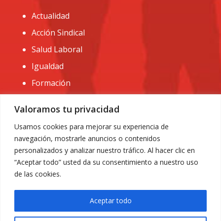
Actualidad
Acción Sindical
Salud Laboral
Igualdad
Formación
CONTACTO:
Valoramos tu privacidad
administracion@usomurcia.org
Usamos cookies para mejorar su experiencia de
navegación, mostrarle anuncios o contenidos
968 25 01 20
personalizados y analizar nuestro tráfico. Al hacer clic en
C/ Huerto de las bombas nº6. 30009 Murcia
“Aceptar todo” usted da su consentimiento a nuestro uso
de las cookies.
Aceptar todo