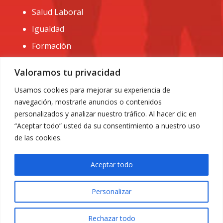
Salud Laboral
Igualdad
Formación
CONTACTO:
Valoramos tu privacidad
administracion@usomurcia.org
Usamos cookies para mejorar su experiencia de
navegación, mostrarle anuncios o contenidos
968 25 01 20
personalizados y analizar nuestro tráfico. Al hacer clic en
C/ Huerto de las bombas nº6. 30009 Murcia
“Aceptar todo” usted da su consentimiento a nuestro uso
de las cookies.
Aceptar todo
Personalizar
Aviso Legal
|
Privacidad
|
Política de Cookies
© 2018 Todos los derechos reservados. Diseño web
Rechazar todo
ACRILONIA