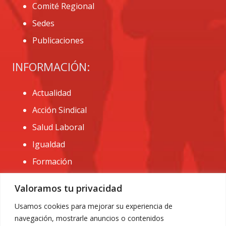
Comité Regional
Sedes
Publicaciones
INFORMACIÓN:
Actualidad
Acción Sindical
Salud Laboral
Igualdad
Formación
CONTACTO:
Valoramos tu privacidad
administracion@usomurcia.org
Usamos cookies para mejorar su experiencia de
navegación, mostrarle anuncios o contenidos
968 25 01 20