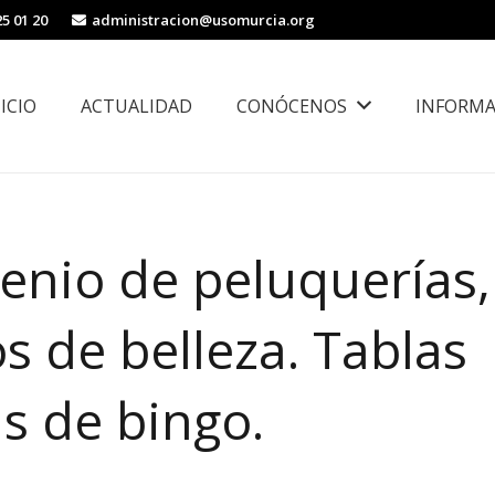
25 01 20
administracion@usomurcia.org
NICIO
ACTUALIDAD
CONÓCENOS
INFORMA
borales
Área de Igualdad, Juventud e Inmigración
venio de peluquerías,
s de belleza. Tablas
s de bingo.