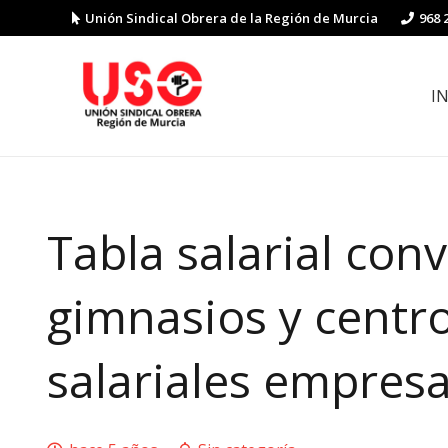
Unión Sindical Obrera de la Región de Murcia
968 
I
Preguntas y respuestas sobre la reforma laboral
Guía de Prevención de Riesgos La
Tabla salarial con
gimnasios y centro
salariales empresa