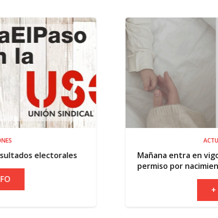
ACTUALIDAD
les
Mañana entra en vigor la ampliación de
permiso por nacimiento
+ INFO