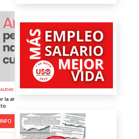
SALUD LABORAL
l
Procedimiento práctico ante alerta n
roja por calor
+ INFO