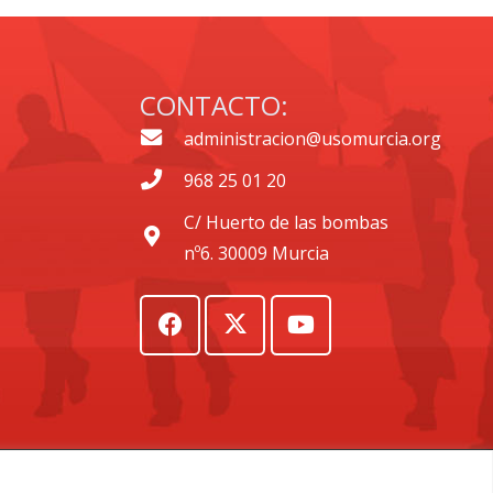
CONTACTO:
administracion@usomurcia.org
968 25 01 20
C/ Huerto de las bombas
nº6. 30009 Murcia