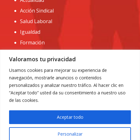
Actualidad
Acción Sindical
Salud Laboral
Igualdad
Formación
CONTACTO:
Valoramos tu privacidad
administracion@usomurcia.org
Usamos cookies para mejorar su experiencia de
navegación, mostrarle anuncios o contenidos
968 25 01 20
personalizados y analizar nuestro tráfico. Al hacer clic en
C/ Huerto de las bombas nº6. 30009 Murcia
“Aceptar todo” usted da su consentimiento a nuestro uso
de las cookies.
Aceptar todo
Personalizar
Aviso Legal
|
Privacidad
|
Política de Cookies