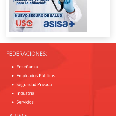
FEDERACIONES:
Enseñanza
Empleados Públicos
Seguridad Privada
Industria
Servicios
LA USO: