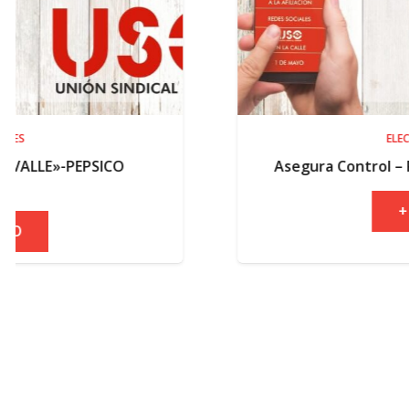
ELECCIONES
O
Asegura Control – Resultados elect
+ INFO