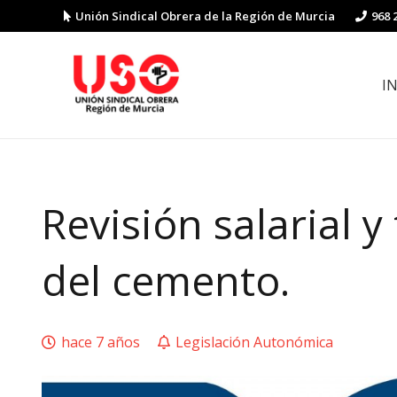
Unión Sindical Obrera de la Región de Murcia
968 
I
Preguntas y respuestas sobre la reforma laboral
Guía de Prevención de Riesgos La
Revisión salarial y
del cemento.
hace 7 años
Legislación Autonómica