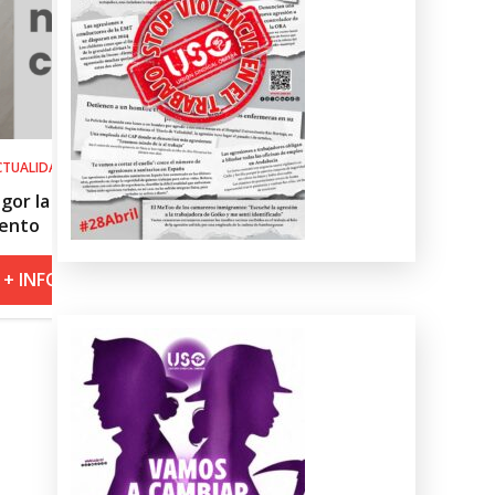
SALUD LABORAL
 del
Procedimiento práctico ante alert
roja por calor
+ INFO