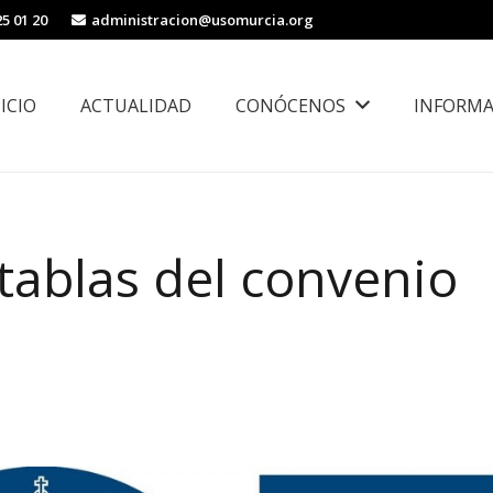
25 01 20
administracion@usomurcia.org
NICIO
ACTUALIDAD
CONÓCENOS
INFORMA
borales
Área de Igualdad, Juventud e Inmigración
 tablas del convenio