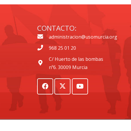
CONTACTO:
administracion@usomurcia.org
968 25 01 20
C/ Huerto de las bombas
nº6. 30009 Murcia