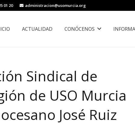
25 01 20
administracion@usomurcia.org
NICIO
ACTUALIDAD
CONÓCENOS
INFORMA
borales
Área de Igualdad, Juventud e Inmigración
ión Sindical de
igión de USO Murcia
iocesano José Ruiz