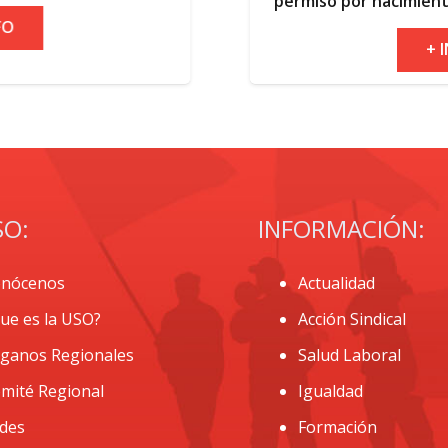
permiso por nacimiento
+ INFO
SO:
INFORMACIÓN:
nócenos
Actualidad
ue es la USO?
Acción Sindical
ganos Regionales
Salud Laboral
mité Regional
Igualdad
des
Formación