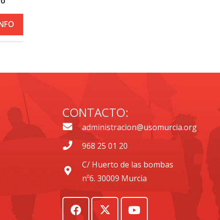
roja por calor
+ INFO
CONTACTO:
administracion@usomurcia.org
968 25 01 20
C/ Huerto de las bombas
nº6. 30009 Murcia