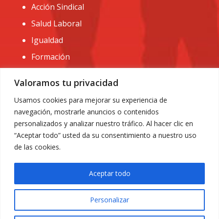
Acción Sindical
Salud Laboral
Igualdad
Formación
CONTACTO:
Valoramos tu privacidad
administracion@usomurcia.org
Usamos cookies para mejorar su experiencia de
navegación, mostrarle anuncios o contenidos
968 25 01 20
personalizados y analizar nuestro tráfico. Al hacer clic en
C/ Huerto de las bombas nº6. 30009 Murcia
“Aceptar todo” usted da su consentimiento a nuestro uso
de las cookies.
Aceptar todo
Personalizar
Aviso Legal
|
Privacidad
|
Política de Cookies
© 2018 Todos los derechos reservados. Diseño web