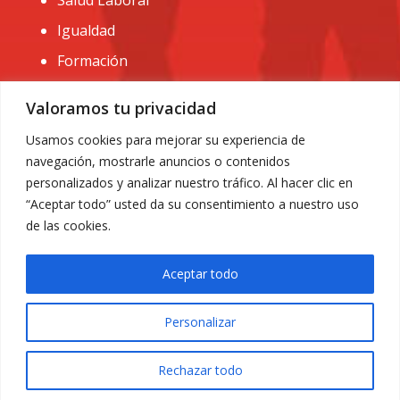
Salud Laboral
Igualdad
Formación
CONTACTO:
Valoramos tu privacidad
administracion@usomurcia.org
Usamos cookies para mejorar su experiencia de
navegación, mostrarle anuncios o contenidos
968 25 01 20
personalizados y analizar nuestro tráfico. Al hacer clic en
C/ Huerto de las bombas nº6. 30009 Murcia
“Aceptar todo” usted da su consentimiento a nuestro uso
de las cookies.
Aceptar todo
Personalizar
Aviso Legal
|
Privacidad
|
Política de Cookies
© 2018 Todos los derechos reservados. Diseño web
Rechazar todo
ACRILONIA