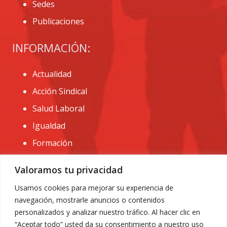
Sedes
Publicaciones
INFORMACIÓN:
Actualidad
Acción Sindical
Salud Laboral
Igualdad
Formación
CONTACTO:
Valoramos tu privacidad
administracion@usomurcia.org
Usamos cookies para mejorar su experiencia de
navegación, mostrarle anuncios o contenidos
968 25 01 20
personalizados y analizar nuestro tráfico. Al hacer clic en
C/ Huerto de las bombas nº6. 30009 Murcia
“Aceptar todo” usted da su consentimiento a nuestro uso