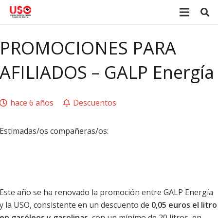
PROMOCIONES PARA
AFILIADOS – GALP Energía
hace 6 años
Descuentos
Estimadas/os compañeras/os:
Este año se ha renovado la promoción entre GALP Energía
y la USO, consistente en un descuento de
0,05 euros el litro
en gasóleos y gasolinas,
con un mínimo de 20 litros, en