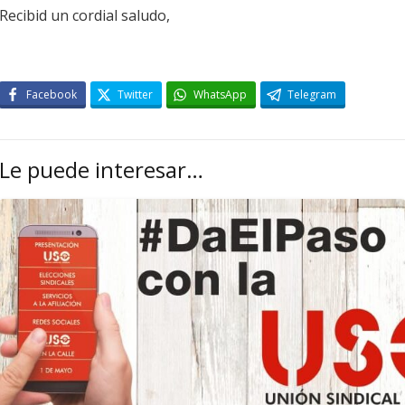
Recibid un cordial saludo,
Facebook
Twitter
WhatsApp
Telegram
Le puede interesar…