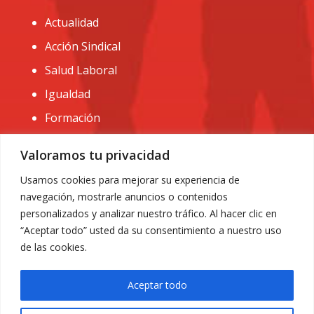
Actualidad
Acción Sindical
Salud Laboral
Igualdad
Formación
CONTACTO:
Valoramos tu privacidad
administracion@usomurcia.org
Usamos cookies para mejorar su experiencia de
navegación, mostrarle anuncios o contenidos
968 25 01 20
personalizados y analizar nuestro tráfico. Al hacer clic en
C/ Huerto de las bombas nº6. 30009 Murcia
“Aceptar todo” usted da su consentimiento a nuestro uso
de las cookies.
Aceptar todo