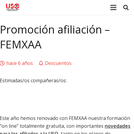
Promoción afiliación –
FEMXAA
hace 6 años
Descuentos
Estimadas/os compañeras/os:
Este año hemos renovado con FEMXAA nuestra formación
“on line” totalmente gratuita, con importantes
novedades
para los afiliados a la USO
, tanto en los planes de