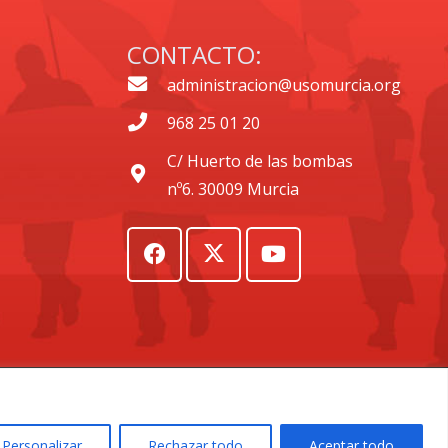
CONTACTO:
administracion@usomurcia.org
968 25 01 20
C/ Huerto de las bombas
nº6. 30009 Murcia
IA
Personalizar
Rechazar todo
Aceptar todo