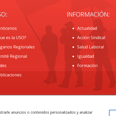
SO:
INFORMACIÓN:
nócenos
Actualidad
ue es la USO?
Acción Sindical
ganos Regionales
Salud Laboral
mité Regional
Igualdad
des
Formación
blicaciones
Aviso Legal
|
Privacidad
|
Política de Cookies
rarle anuncios o contenidos personalizados y analizar
 2018 Todos los derechos reservados. Diseño web
ACRILON