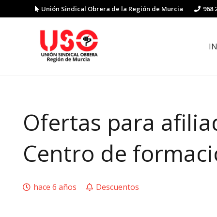
Unión Sindical Obrera de la Región de Murcia
968 
I
Preguntas y respuestas sobre la reforma laboral
Guía de Prevención de Riesgos La
Ofertas para afilia
Centro de formac
hace 6 años
Descuentos