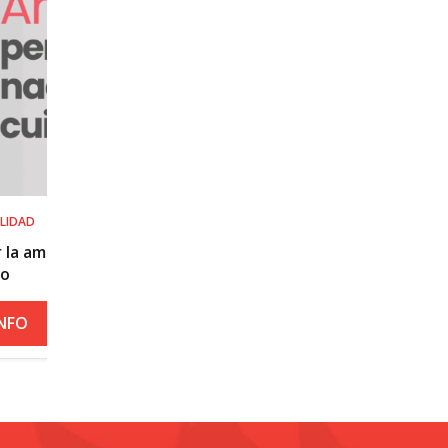
SALUD LABORAL
Procedimiento práctico ante alerta naranja 
roja por calor
+ INFO