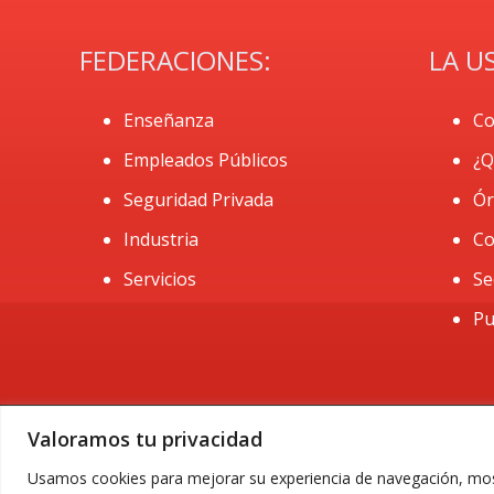
FEDERACIONES:
LA U
Enseñanza
Co
Empleados Públicos
¿Q
Seguridad Privada
Ór
Industria
Co
Servicios
Se
Pu
Valoramos tu privacidad
Usamos cookies para mejorar su experiencia de navegación, most
©