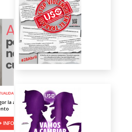
SALUD LABORAL
 del
Procedimiento práctico ante alert
roja por calor
+ INFO