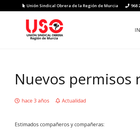
Unión Sindical Obrera de la Región de Murcia
968 
I
Preguntas y respuestas sobre la reforma laboral
Guía de Prevención de Riesgos La
Nuevos permisos r
hace 3 años
Actualidad
Estimados compañeros y compañeras: