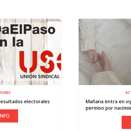
ACTUALIDAD
orales
Mañana entra en vigor la ampliación
permiso por nacimiento
+ INFO