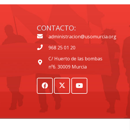
CONTACTO:
administracion@usomurcia.org
968 25 01 20
C/ Huerto de las bombas
nº6. 30009 Murcia