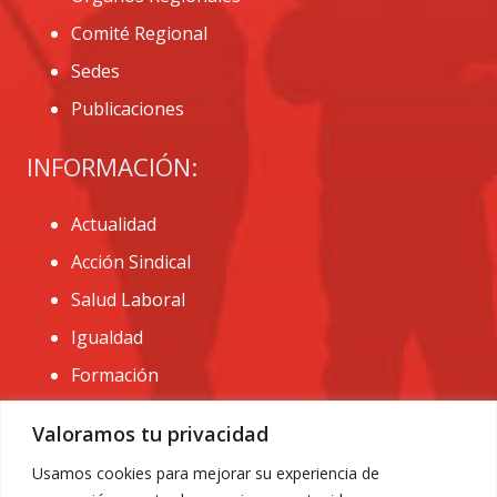
Comité Regional
Sedes
Publicaciones
INFORMACIÓN:
Actualidad
Acción Sindical
Salud Laboral
Igualdad
Formación
CONTACTO:
Valoramos tu privacidad
administracion@usomurcia.org
Usamos cookies para mejorar su experiencia de