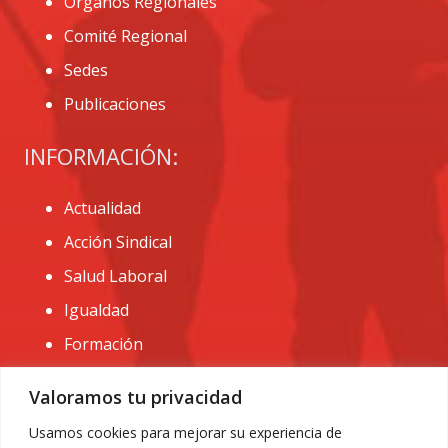
Órganos Regionales
Comité Regional
Sedes
Publicaciones
INFORMACIÓN:
Actualidad
Acción Sindical
Salud Laboral
Igualdad
Formación
CONTACTO:
Valoramos tu privacidad
administracion@usomurcia.org
Usamos cookies para mejorar su experiencia de