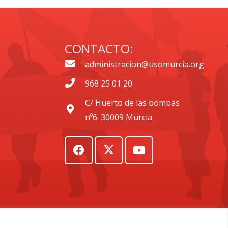
CONTACTO:
administracion@usomurcia.org
968 25 01 20
C/ Huerto de las bombas
nº6. 30009 Murcia