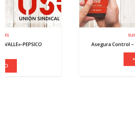
ELECCIONES
ICO
Asegura Control – Resultados elec
+ INFO