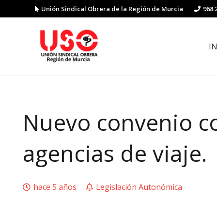
Unión Sindical Obrera de la Región de Murcia
968 
I
Preguntas y respuestas sobre la reforma laboral
Guía de Prevención de Riesgos La
Nuevo convenio co
agencias de viaje.
hace 5 años
Legislación Autonómica