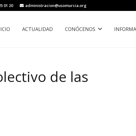
25 01 20
administracion@usomurcia.org
NICIO
ACTUALIDAD
CONÓCENOS
INFORMA
borales
Área de Igualdad, Juventud e Inmigración
lectivo de las