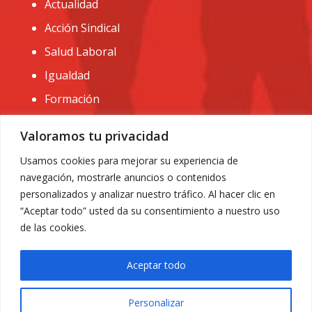
Actualidad
Acción Sindical
Salud Laboral
Igualdad
Formación
CONTACTO:
Valoramos tu privacidad
administracion@usomurcia.org
Usamos cookies para mejorar su experiencia de
navegación, mostrarle anuncios o contenidos
968 25 01 20
personalizados y analizar nuestro tráfico. Al hacer clic en
C/ Huerto de las bombas nº6. 30009 Murcia
“Aceptar todo” usted da su consentimiento a nuestro uso
de las cookies.
Aceptar todo
Personalizar
Aviso Legal
|
Privacidad
|
Política de Cookies