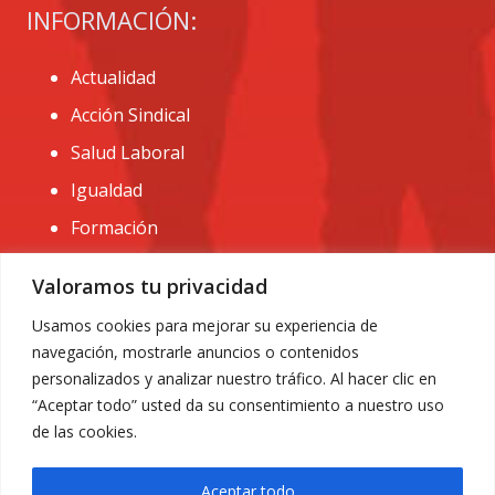
INFORMACIÓN:
Actualidad
Acción Sindical
Salud Laboral
Igualdad
Formación
CONTACTO:
Valoramos tu privacidad
administracion@usomurcia.org
Usamos cookies para mejorar su experiencia de
navegación, mostrarle anuncios o contenidos
968 25 01 20
personalizados y analizar nuestro tráfico. Al hacer clic en
C/ Huerto de las bombas nº6. 30009 Murcia
“Aceptar todo” usted da su consentimiento a nuestro uso
de las cookies.
Aceptar todo