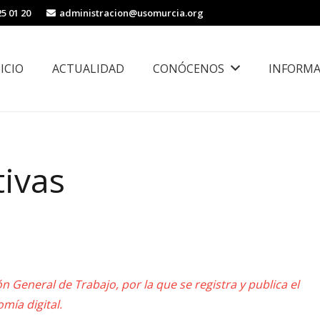
25 01 20
administracion@usomurcia.org
NICIO
ACTUALIDAD
CONÓCENOS
INFORMA
borales
Área de Igualdad, Juventud e Inmigración
tivas
n General de Trabajo, por la que se registra y publica el
mía digital.