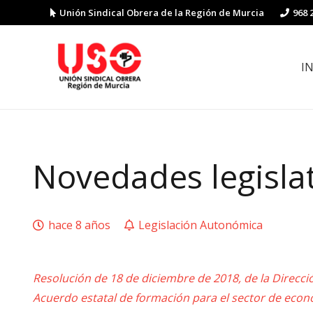
Unión Sindical Obrera de la Región de Murcia
968 
I
Preguntas y respuestas sobre la reforma laboral
Guía de Prevención de Riesgos La
Novedades legisla
hace 8 años
Legislación Autonómica
Resolución de 18 de diciembre de 2018, de la Direcció
Acuerdo estatal de formación para el sector de econo