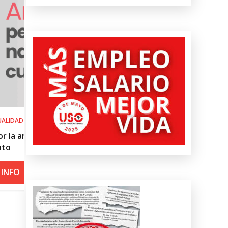
SALUD LABORAL
del
Procedimiento práctico ante alerta
roja por calor
+ INFO