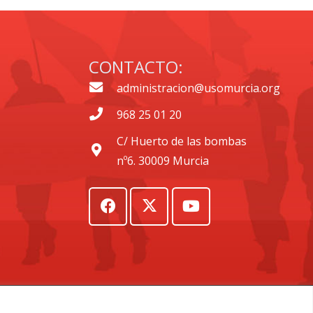
CONTACTO:
administracion@usomurcia.org
968 25 01 20
C/ Huerto de las bombas
nº6. 30009 Murcia