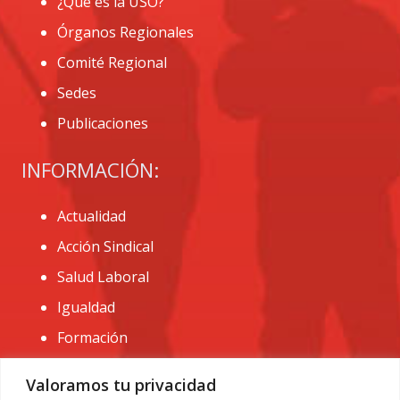
¿Que es la USO?
Órganos Regionales
Comité Regional
Sedes
Publicaciones
INFORMACIÓN:
Actualidad
Acción Sindical
Salud Laboral
Igualdad
Formación
CONTACTO:
Valoramos tu privacidad