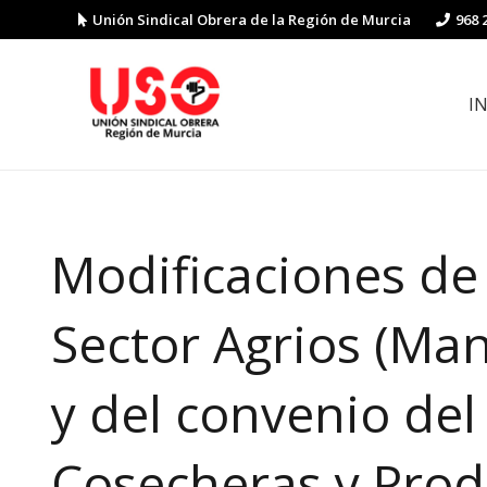
Unión Sindical Obrera de la Región de Murcia
968 
I
Preguntas y respuestas sobre la reforma laboral
Guía de Prevención de Riesgos La
Modificaciones de 
Sector Agrios (Ma
y del convenio de
Cosecheras y Prod