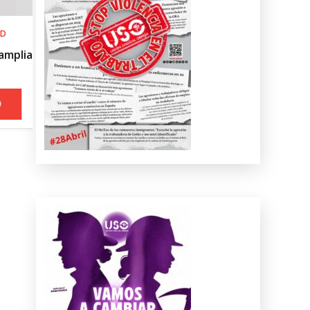
SALUD LABORAL
Procedimiento práctico ante alerta nar
roja por calor
+ INFO