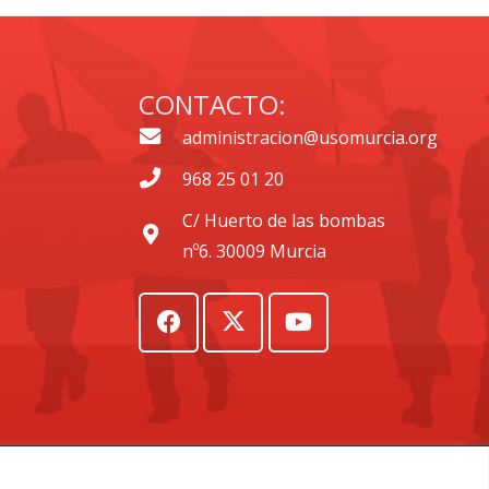
CONTACTO:
administracion@usomurcia.org
968 25 01 20
C/ Huerto de las bombas
nº6. 30009 Murcia