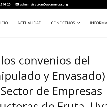
25 01 20
administracion@usomurcia.org
NICIO
ACTUALIDAD
CONÓCENOS
INFORMA
borales
Área de Igualdad, Juventud e Inmigración
los convenios del
nipulado y Envasado)
l Sector de Empresas
uctoras de Fruta, Uv