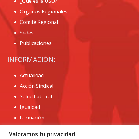
¿Que es la USO?
Órganos Regionales
Comité Regional
Sedes
Publicaciones
INFORMACIÓN:
Actualidad
Acción Sindical
Salud Laboral
Igualdad
Formación
CONTACTO:
Valoramos tu privacidad