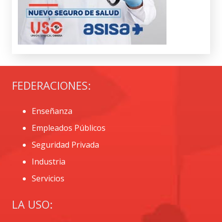
FEDERACIONES:
Enseñanza
Empleados Públicos
Seguridad Privada
Industria
Servicios
LA USO: