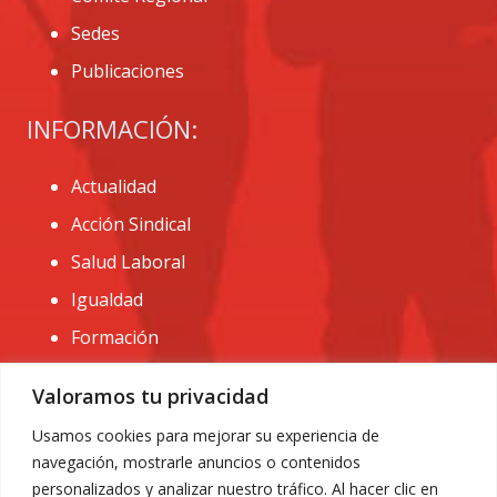
Sedes
Publicaciones
INFORMACIÓN:
Actualidad
Acción Sindical
Salud Laboral
Igualdad
Formación
CONTACTO:
Valoramos tu privacidad
administracion@usomurcia.org
Usamos cookies para mejorar su experiencia de
navegación, mostrarle anuncios o contenidos
968 25 01 20
personalizados y analizar nuestro tráfico. Al hacer clic en