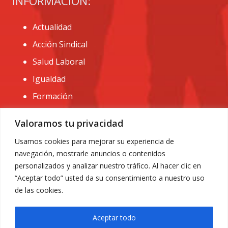
INFORMACIÓN:
Actualidad
Acción Sindical
Salud Laboral
Igualdad
Formación
CONTACTO:
Valoramos tu privacidad
administracion@usomurcia.org
Usamos cookies para mejorar su experiencia de
navegación, mostrarle anuncios o contenidos
968 25 01 20
personalizados y analizar nuestro tráfico. Al hacer clic en
C/ Huerto de las bombas nº6. 30009 Murcia
“Aceptar todo” usted da su consentimiento a nuestro uso
de las cookies.
Aceptar todo