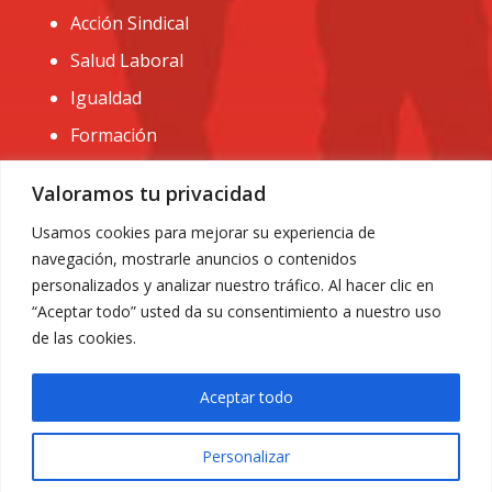
Acción Sindical
Salud Laboral
Igualdad
Formación
CONTACTO:
Valoramos tu privacidad
administracion@usomurcia.org
Usamos cookies para mejorar su experiencia de
navegación, mostrarle anuncios o contenidos
968 25 01 20
personalizados y analizar nuestro tráfico. Al hacer clic en
C/ Huerto de las bombas nº6. 30009 Murcia
“Aceptar todo” usted da su consentimiento a nuestro uso
de las cookies.
Aceptar todo
Personalizar
Aviso Legal
|
Privacidad
|
Política de Cookies
© 2018 Todos los derechos reservados. Diseño web