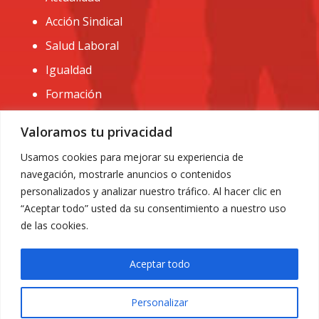
Acción Sindical
Salud Laboral
Igualdad
Formación
CONTACTO:
Valoramos tu privacidad
administracion@usomurcia.org
Usamos cookies para mejorar su experiencia de
navegación, mostrarle anuncios o contenidos
968 25 01 20
personalizados y analizar nuestro tráfico. Al hacer clic en
C/ Huerto de las bombas nº6. 30009 Murcia
“Aceptar todo” usted da su consentimiento a nuestro uso
de las cookies.
Aceptar todo
Personalizar
Aviso Legal
|
Privacidad
|
Política de Cookies