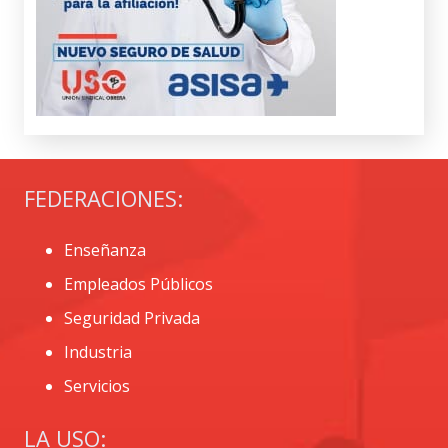
FEDERACIONES:
Enseñanza
Empleados Públicos
Seguridad Privada
Industria
Servicios
LA USO: