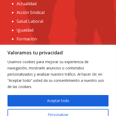
Actualidad
Acción Sindical
Salud Laboral
Igualdad
Formación
CONTACTO:
Valoramos tu privacidad
administracion@usomurcia.org
Usamos cookies para mejorar su experiencia de
navegación, mostrarle anuncios o contenidos
968 25 01 20
personalizados y analizar nuestro tráfico. Al hacer clic en
C/ Huerto de las bombas nº6. 30009 Murcia
“Aceptar todo” usted da su consentimiento a nuestro uso
de las cookies.
Aceptar todo
Personalizar
Aviso Legal
|
Privacidad
|
Política de Cookies