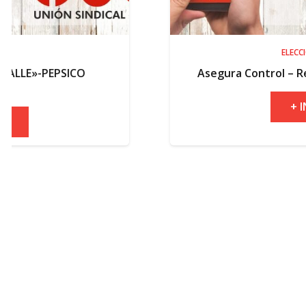
ELECCIONES
O
Asegura Control – Resultados elect
+ INFO