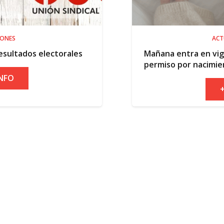
ACTUALIDAD
orales
Mañana entra en vigor la ampliación
permiso por nacimiento
+ INFO