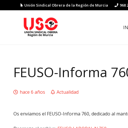
Unión Sindical Obrera de la Región de Murcia
968 
I
Preguntas y respuestas sobre la reforma laboral
Guía de Prevención de Riesgos La
FEUSO-Informa 76
hace 6 años
Actualidad
Os enviamos el FEUSO-Informa 760, dedicado al manten