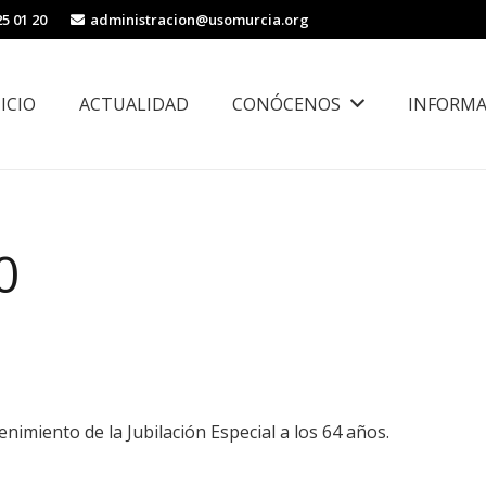
25 01 20
administracion@usomurcia.org
NICIO
ACTUALIDAD
CONÓCENOS
INFORMA
borales
Área de Igualdad, Juventud e Inmigración
0
imiento de la Jubilación Especial a los 64 años.