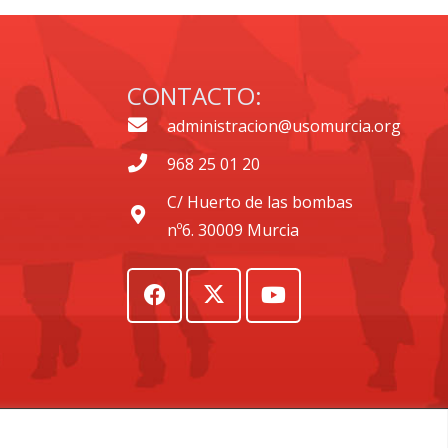
CONTACTO:
administracion@usomurcia.org
968 25 01 20
C/ Huerto de las bombas
nº6. 30009 Murcia