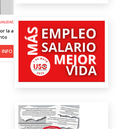
SALUD LABORAL
 del
Procedimiento práctico ante alert
roja por calor
+ INFO